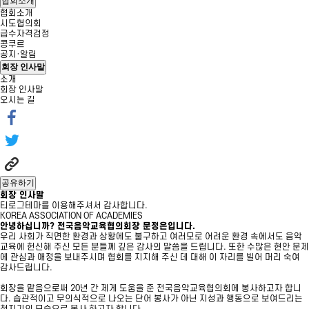
협회소개
협회소개
시도협의회
급수자격검정
콩쿠르
공지·알림
회장 인사말
소개
회장 인사말
오시는 길
공유하기
회장 인사말
티로그테마를 이용해주셔서 감사합니다.
KOREA ASSOCIATION OF ACADEMIES
안녕하십니까?
전국음악교육협의회장
문정은입니다.
우리 사회가 직면한 환경과 상황에도 불구하고 여러모로 어려운 환경 속에서도 음악
교육에 헌신해 주신 모든 분들께 깊은 감사의 말씀을 드립니다. 또한 수많은 현안 문제
에 관심과 애정을 보내주시며 협회를 지지해 주신 데 대해 이 자리를 빌어 머리 숙여
감사드립니다.
회장을 맡음으로써 20년 간 제게 도움을 준 전국음악교육협의회에 봉사하고자 합니
다. 습관적이고 무의식적으로 나오는 단어 봉사가 아닌 지성과 행동으로 보여드리는