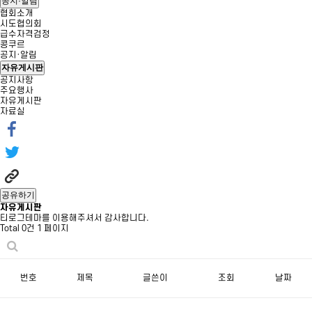
공지·알림
협회소개
시도협의회
급수자격검정
콩쿠르
공지·알림
자유게시판
공지사항
주요행사
자유게시판
자료실
공유하기
자유게시판
티로그테마를 이용해주셔서 감사합니다.
Total 0건
1 페이지
번호
제목
글쓴이
조회
날짜