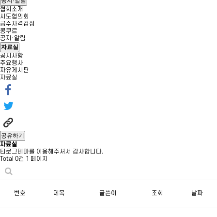
공지·알림
협회소개
시도협의회
급수자격검정
콩쿠르
공지·알림
자료실
공지사항
주요행사
자유게시판
자료실
공유하기
자료실
티로그테마를 이용해주셔서 감사합니다.
Total 0건
1 페이지
번호
제목
글쓴이
조회
날짜