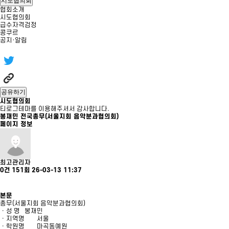
시도협의회
협회소개
시도협의회
급수자격검정
콩쿠르
공지·알림
공유하기
시도협의회
티로그테마를 이용해주셔서 감사합니다.
봉재민 전국총무(서울지회 음악분과협의회)
페이지 정보
최고관리자
0건
151회
26-03-13 11:37
본문
총무(서울지회 음악분과협의회)
ㆍ성 명
봉재민
ㆍ지역명
서울
ㆍ학원명
마곡동예원