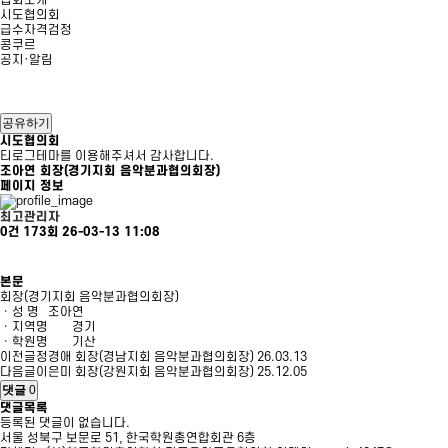
협회소개
시도협의회
급수자격검정
콩쿠르
공지·알림
공유하기
시도협의회
티로그테마를 이용해주셔서 감사합니다.
조아연 회장(경기지회 음악분과협의회장)
페이지 정보
최고관리자
0건
173회
26-03-13 11:08
본문
회장(경기지회 음악분과협의회장)
ㆍ성 명
조아연
ㆍ지역명
경기
ㆍ학원명
기산
이전글
정경애 회장(경남지회 음악분과협의회장)
26.03.13
다음글
이은미 회장(강원지회 음악분과협의회장)
25.12.05
댓글
0
댓글목록
등록된 댓글이 없습니다.
서울 성북구 보문로 51, 한국학원총연합회관 6층