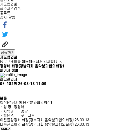
협회소개
시도협의회
급수자격검정
콩쿠르
공지·알림
공유하기
시도협의회
티로그테마를 이용해주셔서 감사합니다.
정경애 회장(경남지회 음악분과협의회장)
페이지 정보
최고관리자
0건
182회
26-03-13 11:09
본문
회장(경남지회 음악분과협의회장)
ㆍ성 명
정경애
ㆍ지역명
경남
ㆍ학원명
푸르지오
이전글
강정희 회장(경북지회 음악분과협의회장)
26.03.13
다음글
조아연 회장(경기지회 음악분과협의회장)
26.03.13
댓글
0