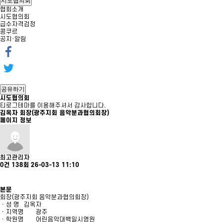
시도협의회
협회소개
시도협의회
급수자격검정
콩쿠르
공지·알림
공유하기
시도협의회
티로그테마를 이용해주셔서 감사합니다.
김옥자 회장(광주지회 음악분과협의회장)
페이지 정보
최고관리자
0건
138회
26-03-13 11:10
본문
회장(광주지회 음악분과협의회장)
ㆍ성 명
김옥자
ㆍ지역명
광주
ㆍ학원명
어린음악대백일시영원