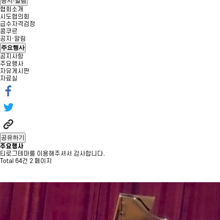
공지·알림
협회소개
시도협의회
급수자격검정
콩쿠르
공지·알림
주요행사
공지사항
주요행사
자유게시판
자료실
공유하기
주요행사
티로그테마를 이용해주셔서 감사합니다.
Total 64건
2 페이지