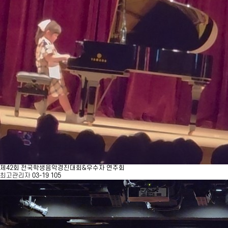
제42회 전국학생음악경진대회&우수자 연주회
최고관리자
03-19
105