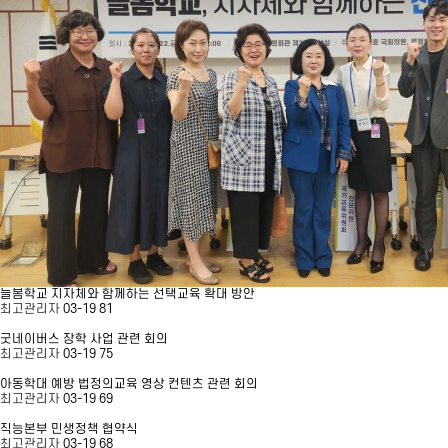
늘봄학교 지자체와 함께하는 선택교육 확대 방안
최고관리자
03-19
81
굿네이버스 장학 사업 관련 회의
최고관리자
03-19
75
아동학대 예방 법정의교육 영상 컨텐츠 관련 회의
최고관리자
03-19
69
직능본부 민생정책 협약식
최고관리자
03-19
68