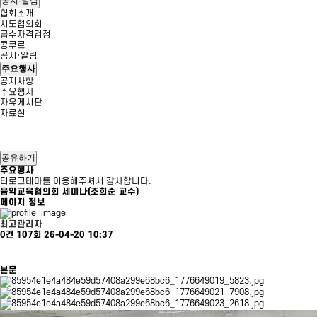
공지·알림
협회소개
시도협의회
급수자격검정
콩쿠르
공지·알림
주요행사
공지사항
주요행사
자유게시판
자료실
공유하기
주요행사
티로그테마를 이용해주셔서 감사합니다.
음악교육협의회 세미나(조희순 교수)
페이지 정보
최고관리자
0건
107회
26-04-20 10:37
본문