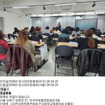
이전글
2026년 임시대의원총회(전국)
26.04.20
다음글
2026년 임시대의원총회(서울)
26.04.20
댓글
0
댓글목록
등록된 댓글이 없습니다.
서울 성북구 보문로 51, 한국학원총연합회관 6층
단체명 : (사)한국학원총연합회 전국음악교육협의회
이메일 :